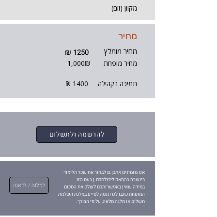
מקוון (זום)
מחיר
מחיר מומלץ
1250 ₪
מחיר מופחת
1,000₪
תמיכה בקהילה
1400 ₪
להרשמה ולתשלום
אנו מזמינים אתכן.ם לבחור את שכר הלימוד
ביושרה בהתאם ליכולתכם.ן בעת הזו.
למלגה / לדאנה
במידה שאין באפשרותכם לשלם את הסכום
המופחת כתבו לנו וננסה לסייע במלגת השלמת
תשלום או מלגה מלאה, על פי הצורך.​