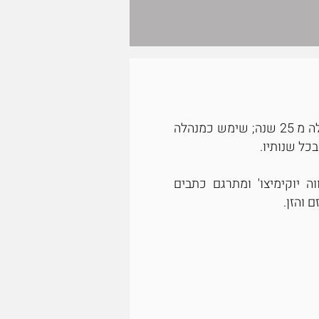
ובל אידו טל מתאמן במדיטציה כשלושה עשורים, מלמד בודהיזם וזן למעלה מ 25 שנה; שימש כמנהלה
כל שנותיו.
וה יוקימיצו' ומתרגם כתבים
 והזן.