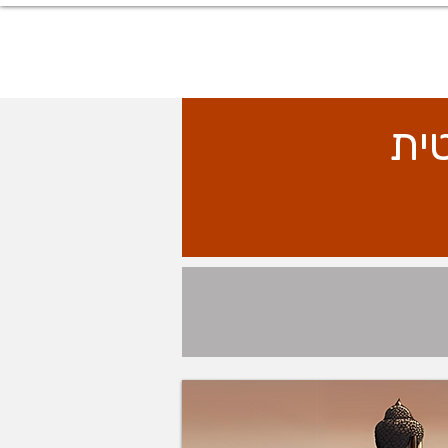
EN
ית