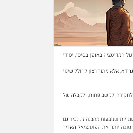
אימון לחיים היא תוכנית הדגל של פסיכודהרמה, המעניקה ללומדים בה את תשתיות הידע ואת תרגול המדיטציה באופן בסיסי, יסודי 
זוהי קפיצת הראש הראשונה והמתאימה ביותר למי שמעוניינים להעמיק בבודהיזם, לא מתוך סקרנות גרידא, אלא מתוך רצון לחולל שינוי 
בשנה זו נתוודע לתורת הנפש הבודהיסטית באופן מעשי ועיוני, ולמדיטציה כדרך מרכזית להתבוננות ולחקירה, לקשב פתוח, ולקבלה של 
נתוודע לאופנים בהם נוצר הסבל האנושי מתוך כשלים בהבנת העולם, העצמי והאחר, ומתוך פעולות שגויות שנובעות מהבנה זו. נכיר גם 
את תורת ההשתחררות הבודהיסטית, שמלמדת כיצד באמצעות אימון נכון אנו יכולים לממש בצורה טובה יותר את הפוטנציאל האדיר 