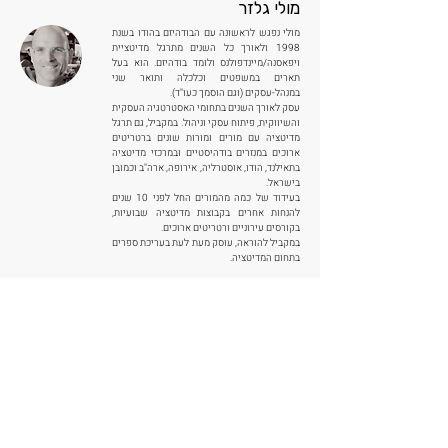
מולי גלזר
מולי נפגש לראשונה עם הבודהיזם בהודו בשנת
1998 ולאורך כל השנים מתרגל מדיטציית
ויפאסנה/מיינדפולנס ולומד בודהיזם. הוא בעל
תארים במשפטים וכלכלה ותואר שני
במנהל-עסקים (וגם הוסמך כעו"ד).
עסק לאורך השנים בתחומי האסטרטגיה העסקית
והשיווקית, פיתוח עסקי וניהול. במקביל, גם תרגל
מדיטציה עם מורים ומורות שונים ברטריטים
ארוכים במנזרים בודהיסטיים ובמרכזי מדיטציה
בתאילנד, הודו, אוסטרליה, אירופה, ארה"ב וכמובן
בישראל.
בעידוד של כמה מהמורים החל לפני 10 שנים
להנחות אחרים בקבוצות מדיטציה שבועיות,
בקורסים עירוניים ורטריטים ארוכים.
במקביל להוראה, עוסק מעת לעת בעריכת ספרים
בתחום המדיטציה.