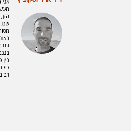
אני 
מעשר
הזן, 
שם, 
מסור
באונ
ותרבו
בנגב
בין פ
רבים 