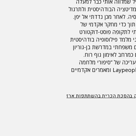
ל שמלווה אותי כבר למעלה
דיטציה הבודהיסטית ולתרגול
ה. לאחר מכן נדדתי אל יפן.
 תוך כדי מחקר אקדמי של
תי לתקופה פוסט-דוקטורט
י מלמד פילוסופיה בודהיסטית
עם משפחתי במדרשת בן-גוריון
מרחב לאימון גוף רוח.
ם ועריכה של “סיפורי מלחמה
לילדים”. באנגלית, פרסמתי את Laypeople Zen in Contemporary Japan ומאמרים אקדמיים
 בהסכת הכרית בהשתתפות ארז