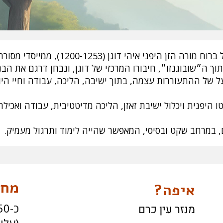
 איהי דוגן (1200-1253), ממייסדי מסורת הסוטו זן ביפן.
ך ה״שובוגנזו״, חיבורו המרכזי של דוגן, ונבחן דרגם את הב
 של ההתעוררות עצמה, בתוך ישיבה, הליכה, עבודה וחיי היו
 היפנית ויכלול ישיבת זאזן, הליכה מדיטטיבית, עבודה ואכיל
ם, במרחב שקט ובסיסי, המאפשר שהייה לימוד ותרגול מעמיק.
מחי
איפה?
כ-750 ש״ח לאדם
מנזר עין כרם