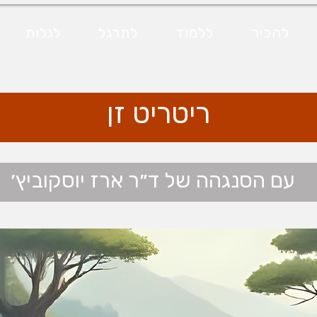
להכיר
ללמוד
לתרגל
לגלות
ריטריט זן
עם הסנגהה של ד״ר ארז יוסקוביץ׳