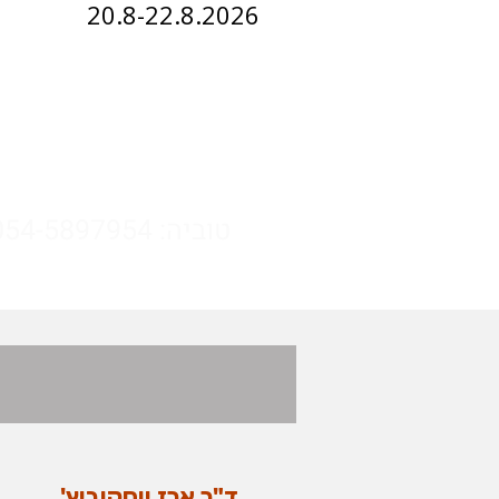
20.8-22.8.2026
הריטריט מתקיים כח
לפרטים נוספים ולכל 
הריטריט (ולא למשרד 
טוביה: 054-5897954
ד"ר ארז יוסקוביץ'