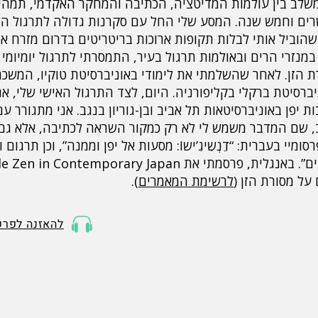
משלב בין עולמות המדיטציה, הכתיבה והמחקר האקדמי, תמהי
ים וחמש שנה. המסע שלי החל עם סקרנות גדולה לתרגול המ
שהוביל אותי לבלות תקופות ארוכות בריטריטים בדרום מזרח אסי
במנזרי הרים ובאולמות תרגול בעיר, התמסרתי לתרגול יומיומי
ת הזן. לאחר שהשלמתי את לימודי באוניברסיטת טוקיו, המשכ
יברסיטת ברקלי בקליפורניה. היום, לצד התרגול האישי שלי, אנ
ת יפן באוניברסיטאות תל אביב ובן-גוריון בנגב. אני מתגורר 
, שם המדבר משמש לי לא רק כמקור השראה לכתיבה, אלא גם כ
רסומיי בעברית: “דֵנְשִיגִ’ישוֹ: מסעות אל יפן וממנה”, וכן תרגו
על מסורת הזן (
לרשימת המאמרים
).
להאזנה לפרק