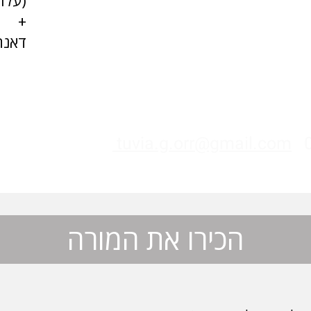
(עלות
+
דאנה
לק מפעילות הסנגהה. להרשמה,
ענין יש לפנות ישירות למארגן
פסיכודהרמה)
tuvia.g.orr@gmail.com
הכירו את המורה